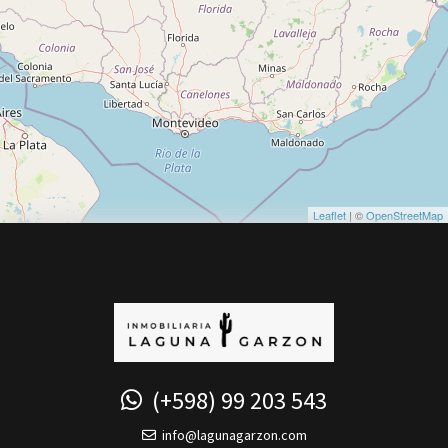
Leaflet
| ©
OpenStreetMap
(+598) 99 203 543
info@lagunagarzon.com